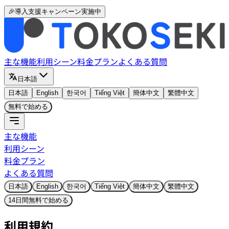
🎉導入支援キャンペーン実施中
主な機能
利用シーン
料金プラン
よくある質問
日本語
日本語
English
한국어
Tiếng Việt
簡体中文
繁體中文
無料で始める
主な機能
利用シーン
料金プラン
よくある質問
日本語
English
한국어
Tiếng Việt
簡体中文
繁體中文
14日間無料で始める
利用規約