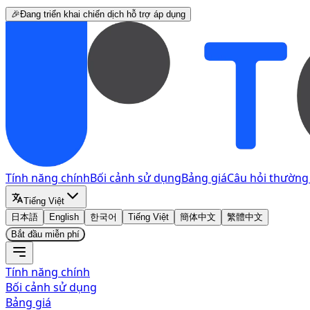
🎉Đang triển khai chiến dịch hỗ trợ áp dụng
Tính năng chính
Bối cảnh sử dụng
Bảng giá
Câu hỏi thường
Tiếng Việt
日本語
English
한국어
Tiếng Việt
簡体中文
繁體中文
Bắt đầu miễn phí
Tính năng chính
Bối cảnh sử dụng
Bảng giá