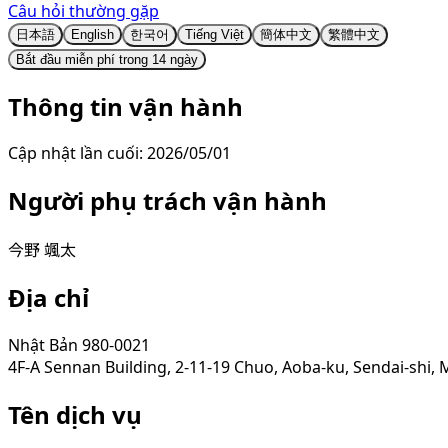
Câu hỏi thường gặp
日本語
English
한국어
Tiếng Việt
簡体中文
繁體中文
Bắt đầu miễn phí trong 14 ngày
Thông tin vận hành
Cập nhật lần cuối: 2026/05/01
Người phụ trách vận hành
今野 颯太
Địa chỉ
Nhật Bản 980-0021
4F-A Sennan Building, 2-11-19 Chuo, Aoba-ku, Sendai-shi, 
Tên dịch vụ